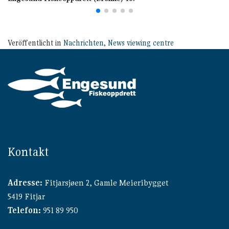
En
Veröffentlicht in
Nachrichten
,
News viewing centre
Kontakt
Adresse:
Fitjarsjøen 2, Gamle Meieribygget
5419 Fitjar
Telefon:
951 89 950